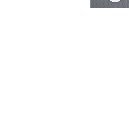
ntanean
l
.