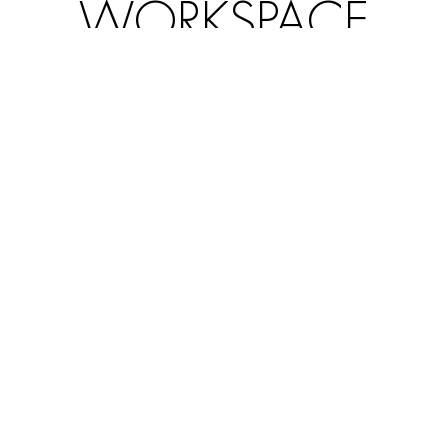
WORKSPACE
os tipo oficinas aéreas de 9.9 m2 que ve
sobre el atrio central del hotel.
Book by calling +(598) 2706 8607. Emai
reservas.mgalllerymontevideo@accor.com