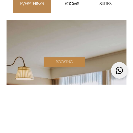
EVERYTHING
ROOMS
SUITES
BOOKING