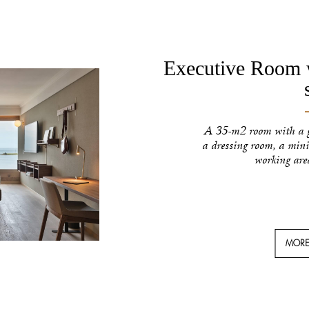
Executive Room w
A 35-m2 room with a gr
a dressing room, a mini
working are
MORE